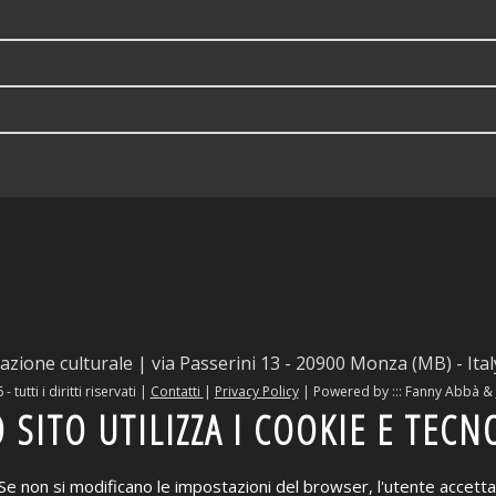
azione culturale | via Passerini 13 - 20900 Monza (MB) - Ita
tutti i diritti riservati |
Contatti
|
Privacy Policy
|
Powered by ::: Fanny Abbà &
SITO UTILIZZA I COOKIE E TECN
Se non si modificano le impostazioni del browser, l'utente accetta