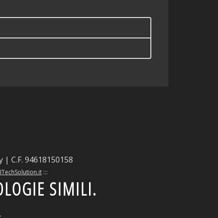
ly | C.F. 94618150158
ITechSolution.it
:::
OLOGIE SIMILI.
.